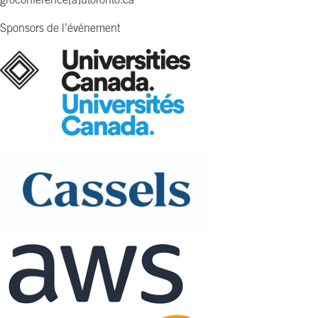
groconference[à]utoronto.ca
Sponsors de l’événement